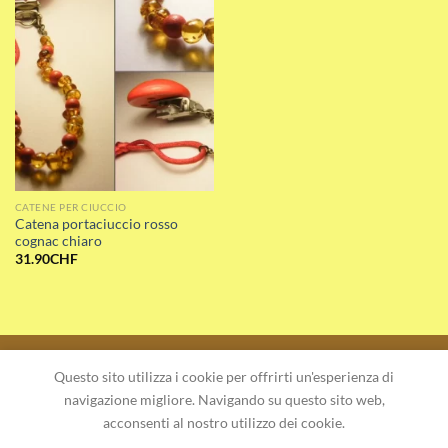
Add to wishlist
CATENE PER CIUCCIO
Catena portaciuccio rosso
cognac chiaro
31.90
CHF
Questo sito utilizza i cookie per offrirti un'esperienza di
navigazione migliore. Navigando su questo sito web,
LINEE GUIDA SULLA PRIVACY – NEGOZIO ONLINE AMBERSTYLE
REGOLAMENTO DEL NEGOZIO ONLINE
acconsenti al nostro utilizzo dei cookie.