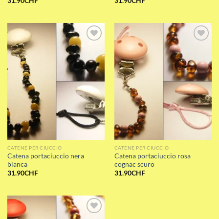
31.90
CHF
31.90
CHF
Add to wishlist
Add to wishlist
CATENE PER CIUCCIO
CATENE PER CIUCCIO
Catena portaciuccio nera
Catena portaciuccio rosa
bianca
cognac scuro
31.90
CHF
31.90
CHF