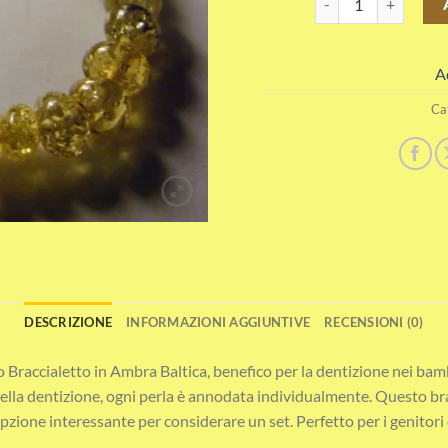
A
Ca
DESCRIZIONE
INFORMAZIONI AGGIUNTIVE
RECENSIONI (0)
tro Braccialetto in Ambra Baltica, benefico per la dentizione nei ba
e nella dentizione, ogni perla è annodata individualmente. Questo 
zione interessante per considerare un set. Perfetto per i genitori c