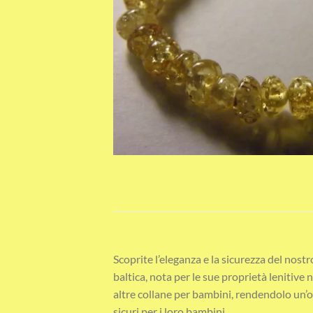
Scoprite l’eleganza e la sicurezza del nos
baltica, nota per le sue proprietà lenitiv
altre collane per bambini, rendendolo un’op
sicuri per i loro bambini.