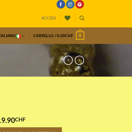
ACCEDI
0
TALIANO
CARRELLO /
0.00
CHF
19.90
CHF
tità