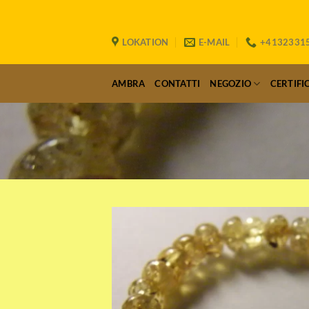
Salta
ai
contenuti
LOKATION
E-MAIL
+4132331
AMBRA
CONTATTI
NEGOZIO
CERTIFI