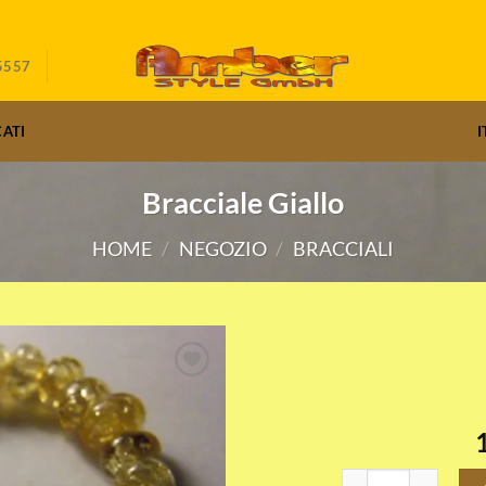
5557
CATI
I
Bracciale Giallo
HOME
/
NEGOZIO
/
BRACCIALI
Bracciale Giallo quan