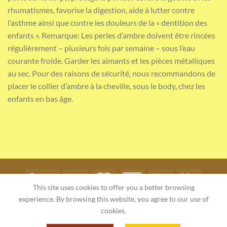
rhumatismes, favorise la digestion, aide à lutter contre
l’asthme ainsi que contre les douleurs de la « dentition des
enfants ». Remarque: Les perles d’ambre doivent être rincées
régulièrement – plusieurs fois par semaine – sous l’eau
courante froide. Garder les aimants et les pièces métalliques
au sec. Pour des raisons de sécurité, nous recommandons de
placer le collier d’ambre à la cheville, sous le body, chez les
enfants en bas âge.
This site uses cookies to offer you a better browsing
DIRECTIVE SUR LA PROTECTION DES DONNÉES – BOUTIQUE EN
experience. By browsing this website, you agree to our use of
LIGNE AMBERSTYLE
RÈGLEMENT DE LA BOUTIQUE EN LIGNE
cookies.
Copyright 2026 ©
Amberstyle
. Entworfen von
Wojciech