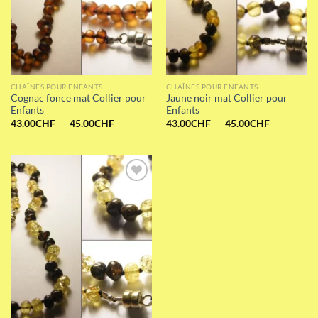
CHAÎNES POUR ENFANTS
CHAÎNES POUR ENFANTS
Cognac fonce mat Collier pour
Jaune noir mat Collier pour
Enfants
Enfants
Plage
Plage
43.00
CHF
–
45.00
CHF
43.00
CHF
–
45.00
CHF
de
de
prix :
prix :
43.00CHF
43.00CHF
à
à
45.00CHF
45.00CHF
Add to wishlist