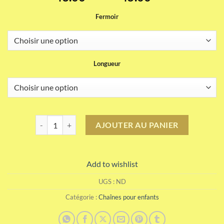
de
Fermoir
prix :
43.00CHF
à
45.00CHF
Longueur
quantité de Cognac fonce mat Collier pour Enfants
AJOUTER AU PANIER
Add to wishlist
UGS :
ND
Catégorie :
Chaînes pour enfants