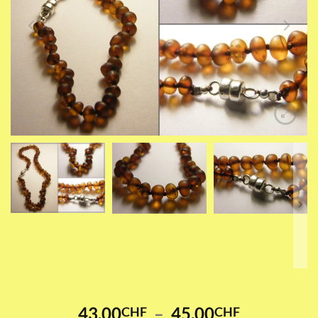
Plage
43.00
–
45.00
CHF
CHF