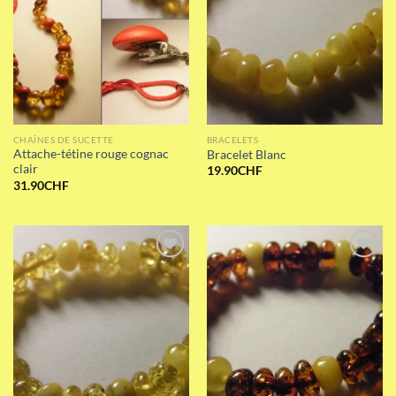
CHAÎNES DE SUCETTE
BRACELETS
Attache-tétine rouge cognac
Bracelet Blanc
clair
19.90
CHF
31.90
CHF
Add to wishlist
Add to wishlist