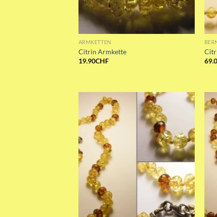
ARMKETTEN
BER
Citrin Armkette
Citr
19.90
CHF
69.
Add to wishlist