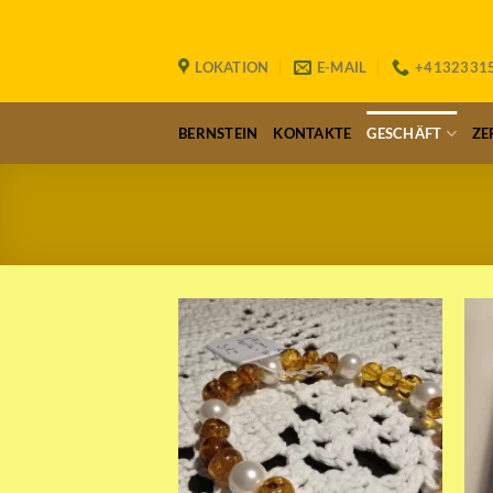
Zum
Inhalt
springen
LOKATION
E-MAIL
+4132331
BERNSTEIN
KONTAKTE
GESCHÄFT
ZE
Add to wishlist