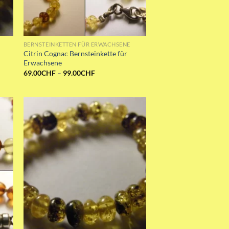
BERNSTEINKETTEN FÜR ERWACHSENE
Citrin Cognac Bernsteinkette für
Erwachsene
Preisspanne:
69.00
CHF
–
99.00
CHF
69.00CHF
bis
99.00CHF
st
Add to wishlist