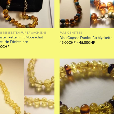
NSTEINKETTEN FÜR ERWACHSENE
FARBIGEKETTEN
nsteinketten mit Moosachat
Blau Cognac Dunkel Farbigekette
turin Edelsteinen
Preisspanne
43.00
CHF
–
45.00
CHF
43.00CHF
00
CHF
bis
45.00CHF
Add to wishlist
Add to wishli