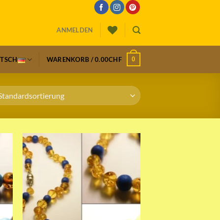
ANMELDEN
0
UTSCH
WARENKORB /
0.00
CHF
st
Add to wishlist