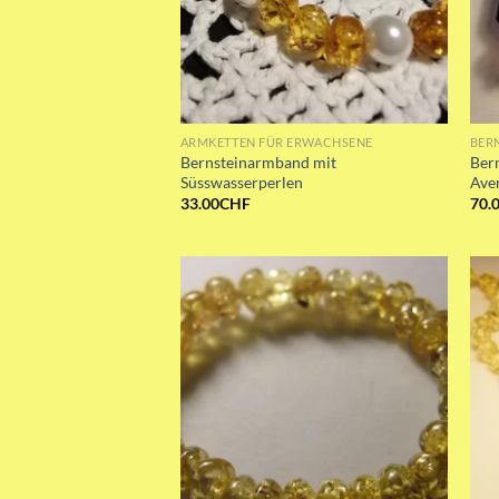
ARMKETTEN FÜR ERWACHSENE
BER
Bernsteinarmband mit
Ber
Süsswasserperlen
Aven
33.00
CHF
70.
Add to wishlist