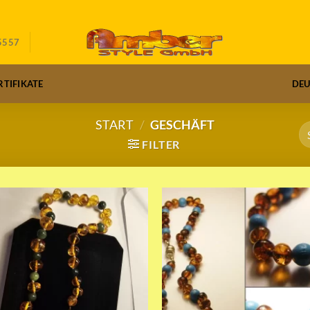
5557
RTIFIKATE
DE
START
/
GESCHÄFT
FILTER
Add to wishlist
Add to wishli