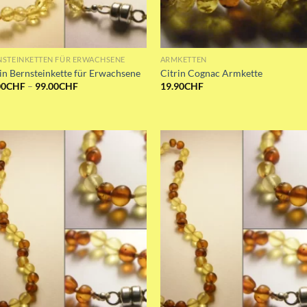
NSTEINKETTEN FÜR ERWACHSENE
ARMKETTEN
in Bernsteinkette für Erwachsene
Citrin Cognac Armkette
Preisspanne:
00
CHF
–
99.00
CHF
19.90
CHF
69.00CHF
bis
99.00CHF
Add to wishlist
Add to wishli