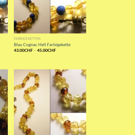
FARBIGEKETTEN
Blau Cognac Hell Farbigekette
:
Preisspanne:
43.00
CHF
–
45.00
CHF
43.00CHF
bis
45.00CHF
st
Add to wishlist