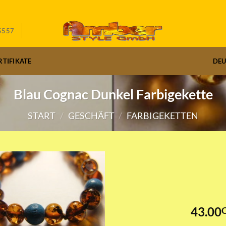
5557
RTIFIKATE
DE
Blau Cognac Dunkel Farbigekette
START
/
GESCHÄFT
/
FARBIGEKETTEN
43.00