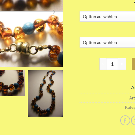
Blau Cognac Dunke
A
Ar
Kateg