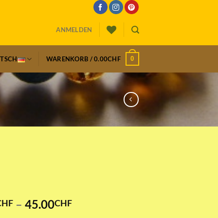
ANMELDEN
0
UTSCH
WARENKORB /
0.00
CHF
Preisspanne:
–
45.00
CHF
CHF
43.00CHF