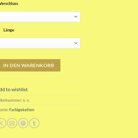
Verschluss
bis
45.00CHF
Länge
l Farbigekette Menge
IN DEN WARENKORB
dd to wishlist
tikelnummer:
n. v.
orie:
Farbigeketten