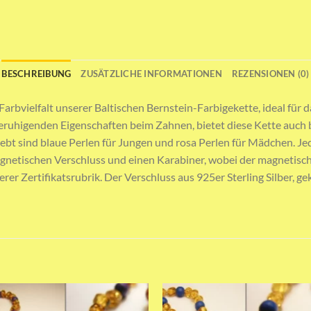
BESCHREIBUNG
ZUSÄTZLICHE INFORMATIONEN
REZENSIONEN (0)
 Farbvielfalt unserer Baltischen Bernstein-Farbigekette, ideal fü
eruhigenden Eigenschaften beim Zahnen, bietet diese Kette auch b
bt sind blaue Perlen für Jungen und rosa Perlen für Mädchen. Jede
netischen Verschluss und einen Karabiner, wobei der magnetische V
nserer Zertifikatsrubrik. Der Verschluss aus 925er Sterling Silber,