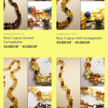
FARBIGEKETTEN
FARBIGEKETTEN
Blau Cognac Dunkel
Blau Cognac Hell Farbigekette
Farbigekette
Preisspanne
43.00
CHF
–
45.00
CHF
43.00CHF
Preisspanne:
43.00
CHF
–
45.00
CHF
bis
43.00CHF
45.00CHF
bis
45.00CHF
Add to wishlist
Add to wishlist