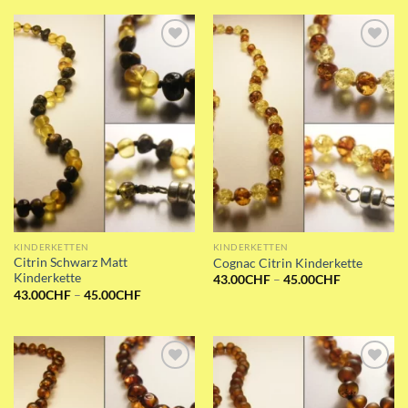
45.00CHF
45.00CHF
Add to wishlist
Add to wishlist
KINDERKETTEN
KINDERKETTEN
Citrin Schwarz Matt
Cognac Citrin Kinderkette
Kinderkette
Preisspanne
43.00
CHF
–
45.00
CHF
43.00CHF
Preisspanne:
43.00
CHF
–
45.00
CHF
bis
43.00CHF
45.00CHF
bis
45.00CHF
Add to wishlist
Add to wishlist