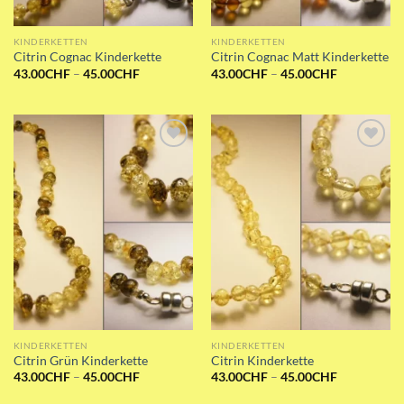
KINDERKETTEN
KINDERKETTEN
Citrin Cognac Kinderkette
Citrin Cognac Matt Kinderkette
Preisspanne:
Preisspanne
43.00
CHF
–
45.00
CHF
43.00
CHF
–
45.00
CHF
43.00CHF
43.00CHF
bis
bis
45.00CHF
45.00CHF
Add to wishlist
Add to wishlist
KINDERKETTEN
KINDERKETTEN
Citrin Grün Kinderkette
Citrin Kinderkette
Preisspanne:
Preisspanne
43.00
CHF
–
45.00
CHF
43.00
CHF
–
45.00
CHF
43.00CHF
43.00CHF
bis
bis