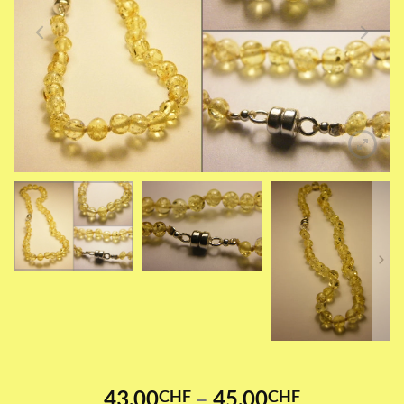
Preisspann
43.00
–
45.00
CHF
CHF