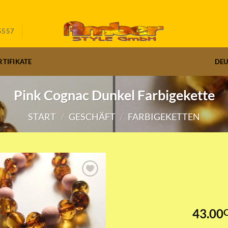
5557
RTIFIKATE
DE
Pink Cognac Dunkel Farbigekette
START
/
GESCHÄFT
/
FARBIGEKETTEN
43.00