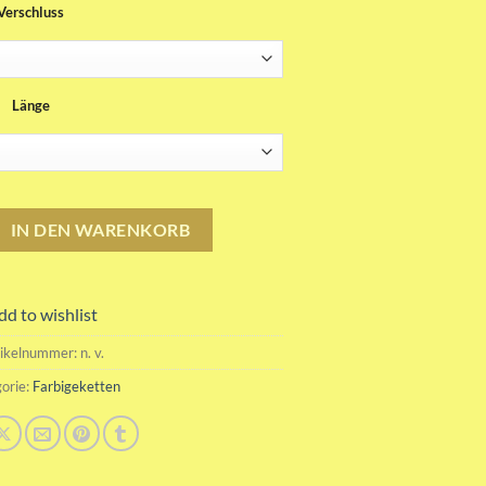
Verschluss
bis
45.00CHF
Länge
l Farbigekette Menge
IN DEN WARENKORB
dd to wishlist
tikelnummer:
n. v.
orie:
Farbigeketten