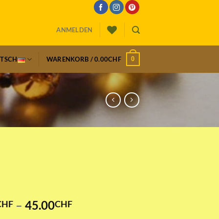
ANMELDEN
0
UTSCH
WARENKORB /
0.00
CHF
Preisspanne:
–
45.00
CHF
CHF
43.00CHF