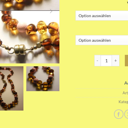
Pink Cognac Dunke
A
Ar
Kateg