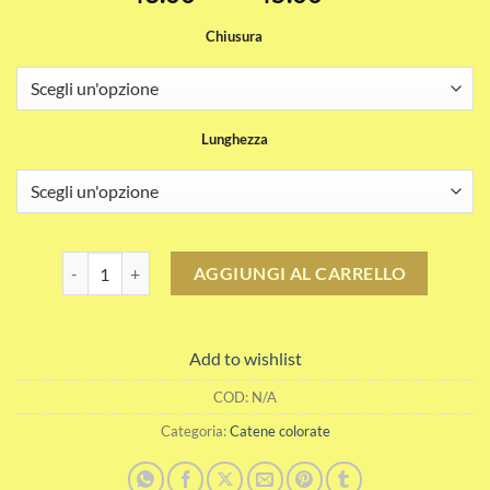
di
Chiusura
prezzo:
da
43.00CHF
a
Lunghezza
45.00CHF
Catena colorata rosa cognac scuro quantità
AGGIUNGI AL CARRELLO
Add to wishlist
COD:
N/A
Categoria:
Catene colorate