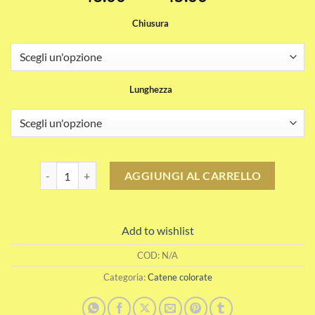
di
Chiusura
prezzo:
da
43.00CHF
a
Lunghezza
45.00CHF
Catena colorata cognac chiaro viola quantità
AGGIUNGI AL CARRELLO
Add to wishlist
COD:
N/A
Categoria:
Catene colorate