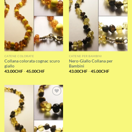
CATENE COLORATE
CATENE PER BAMBINI
Collana colorata cognac scuro
Nero-Giallo Collana per
giallo
Bambini
Fascia
Fascia
43.00
CHF
-
45.00
CHF
43.00
CHF
-
45.00
CHF
di
di
prezzo:
prezzo:
da
da
43.00CHF
43.00CHF
a
a
45.00CHF
45.00CHF
Add to wishlist