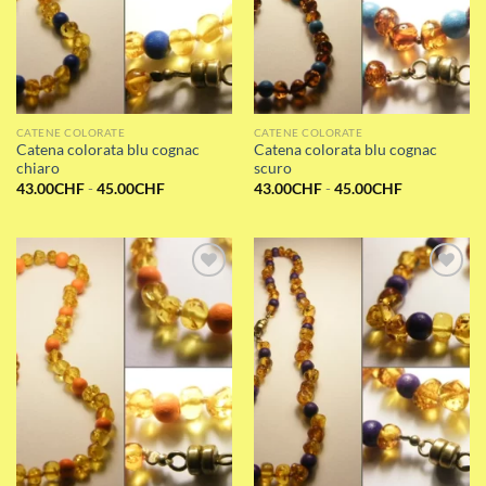
CATENE COLORATE
CATENE COLORATE
Catena colorata blu cognac
Catena colorata blu cognac
chiaro
scuro
Fascia
Fascia
43.00
CHF
-
45.00
CHF
43.00
CHF
-
45.00
CHF
di
di
prezzo:
prezzo:
da
da
43.00CHF
43.00CHF
a
a
45.00CHF
45.00CHF
Add to wishlist
Add to wishlist