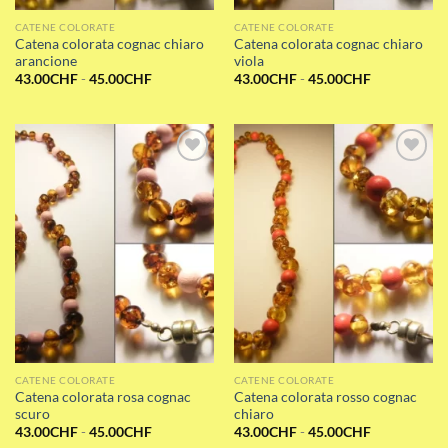
CATENE COLORATE
CATENE COLORATE
Catena colorata cognac chiaro
Catena colorata cognac chiaro
arancione
viola
Fascia
Fascia
43.00
CHF
-
45.00
CHF
43.00
CHF
-
45.00
CHF
di
di
prezzo:
prezzo:
da
da
43.00CHF
43.00CHF
a
a
45.00CHF
45.00CHF
Add to wishlist
Add to wishlist
CATENE COLORATE
CATENE COLORATE
Catena colorata rosa cognac
Catena colorata rosso cognac
scuro
chiaro
Fascia
Fascia
43.00
CHF
-
45.00
CHF
43.00
CHF
-
45.00
CHF
di
di