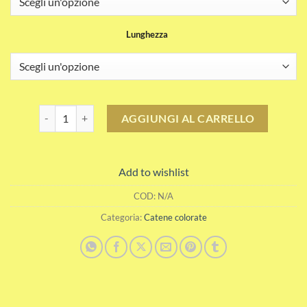
43.00CHF
a
Lunghezza
45.00CHF
Catena colorata cognac chiaro arancione quantità
AGGIUNGI AL CARRELLO
Add to wishlist
COD:
N/A
Categoria:
Catene colorate