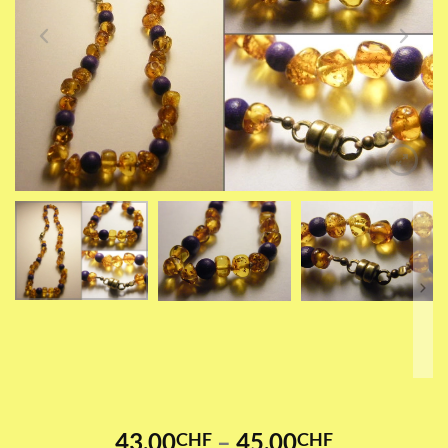
Preisspann
43.00
–
45.00
CHF
CHF