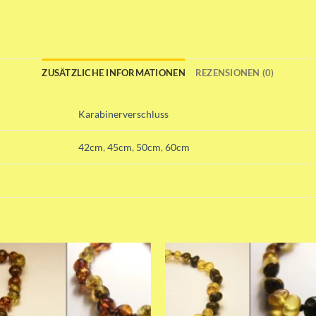
ZUSÄTZLICHE INFORMATIONEN
REZENSIONEN (0)
Karabinerverschluss
42cm
,
45cm
,
50cm
,
60cm
Add to wishlist
Add to wishli