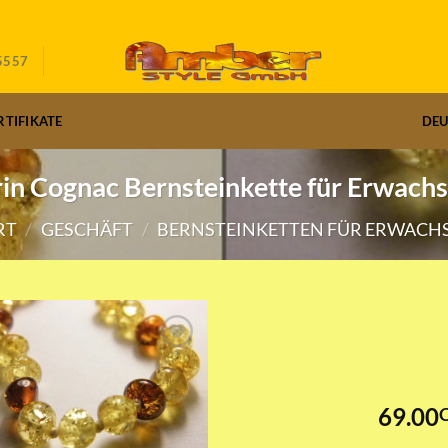
5557
RTIFIKATE
DE
rin Cognac Bernsteinkette für Erwach
RT
/
GESCHÄFT
/
BERNSTEINKETTEN FÜR ERWACH
69.00