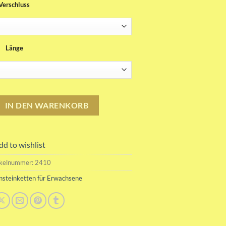
Verschluss
bis
99.00CHF
Länge
steinkette für Erwachsene Menge
IN DEN WARENKORB
dd to wishlist
ikelnummer:
2410
nsteinketten für Erwachsene