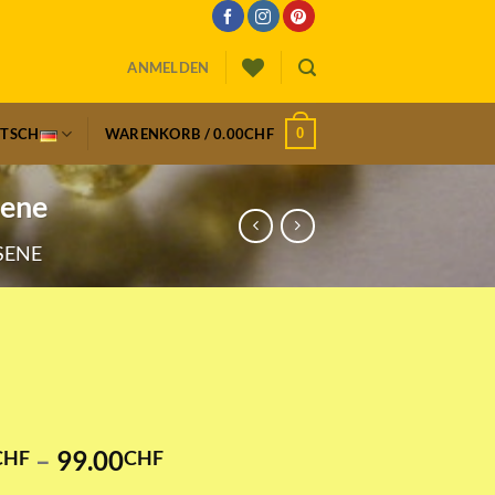
ANMELDEN
0
UTSCH
WARENKORB /
0.00
CHF
sene
SENE
Preisspanne:
–
99.00
CHF
CHF
69.00CHF