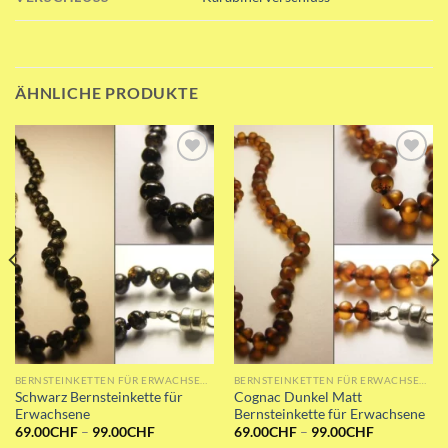
ÄHNLICHE PRODUKTE
Add to wishlist
Add to wishlist
BERNSTEINKETTEN FÜR ERWACHSENE
BERNSTEINKETTEN FÜR ERWACHSENE
Schwarz Bernsteinkette für
Cognac Dunkel Matt
Erwachsene
Bernsteinkette für Erwachsene
ne:
Preisspanne:
Preisspanne
69.00
CHF
–
99.00
CHF
69.00
CHF
–
99.00
CHF
69.00CHF
69.00CHF