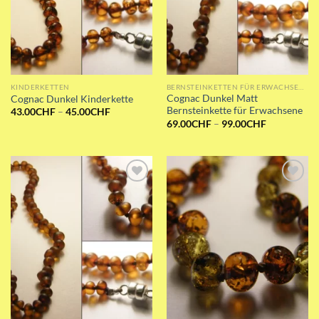
KINDERKETTEN
BERNSTEINKETTEN FÜR ERWACHSENE
Cognac Dunkel Matt
Cognac Dunkel Kinderkette
Bernsteinkette für Erwachsene
Preisspanne:
43.00
CHF
–
45.00
CHF
43.00CHF
Preisspanne
69.00
CHF
–
99.00
CHF
bis
69.00CHF
45.00CHF
bis
99.00CHF
Add to wishlist
Add to wishlist