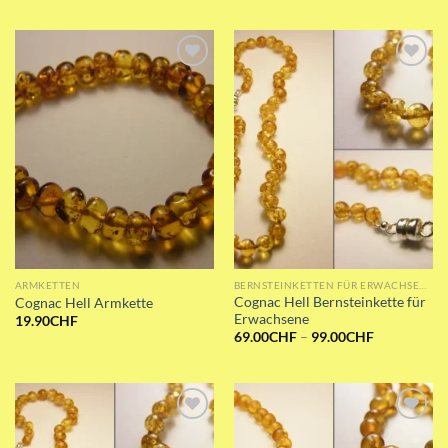
45.00CHF
bis
99.00CHF
Add to wishlist
Add to wishlist
ARMKETTEN
BERNSTEINKETTEN FÜR ERWACHSENE
Cognac Hell Bernsteinkette für
Cognac Hell Armkette
Erwachsene
19.90
CHF
Preisspanne
69.00
CHF
–
99.00
CHF
69.00CHF
bis
99.00CHF
Add to wishlist
Add to wishlist