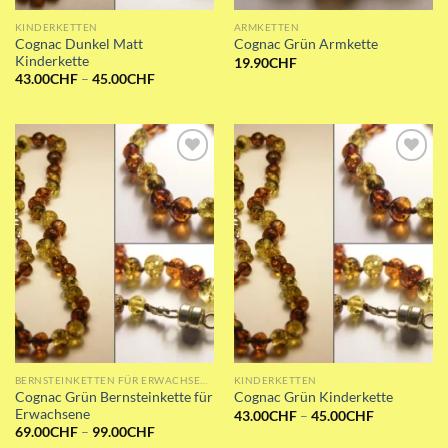
KINDERKETTEN
ARMKETTEN
Cognac Dunkel Matt
Cognac Grün Armkette
Kinderkette
19.90
CHF
Preisspanne:
43.00
CHF
–
45.00
CHF
43.00CHF
bis
45.00CHF
Add to wishlist
Add to wishlist
BERNSTEINKETTEN FÜR ERWACHSENE
KINDERKETTEN
Cognac Grün Bernsteinkette für
Cognac Grün Kinderkette
Erwachsene
Preisspanne
43.00
CHF
–
45.00
CHF
43.00CHF
Preisspanne:
69.00
CHF
–
99.00
CHF
bis
69.00CHF