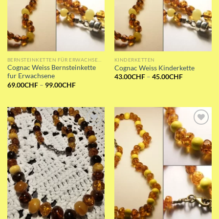
BERNSTEINKETTEN FÜR ERWACHSENE
KINDERKETTEN
Cognac Weiss Bernsteinkette
Cognac Weiss Kinderkette
fur Erwachsene
Preisspanne
43.00
CHF
–
45.00
CHF
43.00CHF
Preisspanne:
69.00
CHF
–
99.00
CHF
bis
69.00CHF
45.00CHF
bis
99.00CHF
Add to wishlist
Add to wishlist