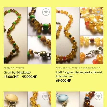
Add to wishlist
Add to wishlist
FARBIGEKETTEN
BERNSTEINKETTEN FÜR ERWACHSENE
Hell Cognac Bernsteinkette mit
Grün Farbigekette
Edelsteinen
Preisspanne:
43.00
CHF
–
45.00
CHF
43.00CHF
69.00
CHF
bis
45.00CHF
Add to wishlist
Add to wishlist