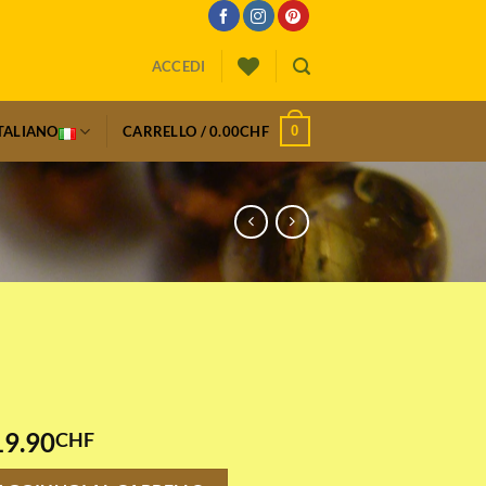
ACCEDI
0
TALIANO
CARRELLO /
0.00
CHF
19.90
CHF
de quantità