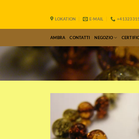
Salta
ai
contenuti
LOKATION
E-MAIL
+4132331
AMBRA
CONTATTI
NEGOZIO
CERTIFI