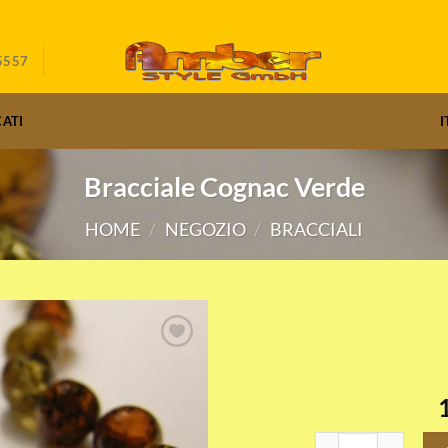
5557
CATI
I
Bracciale Cognac Verde
HOME
/
NEGOZIO
/
BRACCIALI
Bracciale Cognac Ver