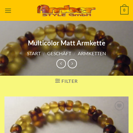
Zum
0
Inhalt
springen
Multicolor Matt Armkette
START
/
GESCHÄFT
/
ARMKETTEN
FILTER