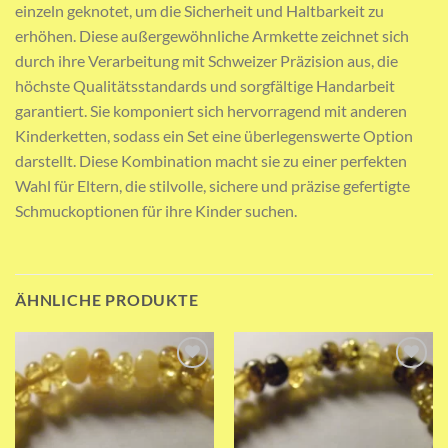
einzeln geknotet, um die Sicherheit und Haltbarkeit zu
erhöhen. Diese außergewöhnliche Armkette zeichnet sich
durch ihre Verarbeitung mit Schweizer Präzision aus, die
höchste Qualitätsstandards und sorgfältige Handarbeit
garantiert. Sie komponiert sich hervorragend mit anderen
Kinderketten, sodass ein Set eine überlegenswerte Option
darstellt. Diese Kombination macht sie zu einer perfekten
Wahl für Eltern, die stilvolle, sichere und präzise gefertigte
Schmuckoptionen für ihre Kinder suchen.
ÄHNLICHE PRODUKTE
Add to wishlist
Add to wishlist